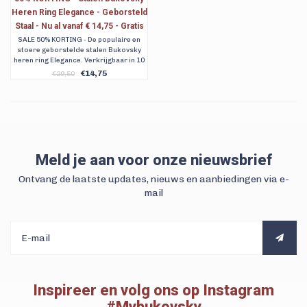
Heren Ring Elegance - Geborsteld
Staal - Nu al vanaf € 14,75 - Gratis
Verzending
SALE 50% KORTING - De populaire en
stoere geborstelde stalen Bukovsky
heren ring Elegance. Verkrijgbaar in 10
maten. Met twee jaar kleurgarantie en
€14,75
€29,50
gratis verzending. Voor 23:00 uur
besteld, dezelfde dag vanuit Nederland
verzonden.
Meld je aan voor onze nieuwsbrief
Ontvang de laatste updates, nieuws en aanbiedingen via e-
mail
Inspireer en volg ons op Instagram
#Mybukovsky