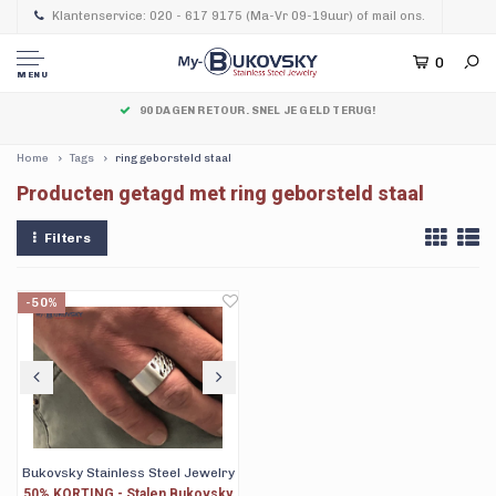
Klantenservice: 020 - 617 9175 (Ma-Vr 09-19uur) of mail ons.
0
MENU
90 DAGEN RETOUR. SNEL JE GELD TERUG!
Home
Tags
ring geborsteld staal
Producten getagd met ring geborsteld staal
Filters
-50%
Bukovsky Stainless Steel Jewelry
50% KORTING - Stalen Bukovsky