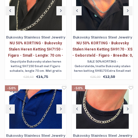
Bukovsky Stainless Steel Jewelry
Bukovsky Stainless Steel Jewelry
NU 50% KORTING - Bukovsky
NU 50% KORTING - Bukovsky
Stalen Heren Ketting SH7150 -
Stalen Heren Ketting SH9170 - XS
Figaro - Small - Lengte: 70 cm -
- Geborsteld - Figaro - Breedte: 0,
Breedte: 0,5 cm - Dikte: 0,1 cm
5cm - Dikte: 0,1 cm - 5
Gepolijste Bukovsky stalen heren
SALE 50% KORTING -
ketting SH7150 Small met Figaro
Geborstelde/matte Bukovsky stalen
Lengtematen - Vanaf € 12,50
schakels, lengte 70 cm. Met gratis
heren ketting SH9170 Extra Small met
bewaar/geschenkverpakking en
Figaro schakels. Verkrijgbaar in 5
€14,75
€12,50
€29,50
€25,00
verzending.
lengtematen 50cm, 55cm, 60cm, 65cm
of 70 cm. Met gratis
-50%
-50%
bewaar/geschenkverpakking en
verzending. Ook achteraf betalen.
Bukovsky Stainless Steel Jewelry
Bukovsky Stainless Steel Jewelry