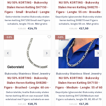
NU 50% KORTING - Bukovsky
NU 50% KORTING - Bukovsky
Stalen Heren Ketting SH7150 -
Stalen Heren Ketting SH8270 -
Figaro - Small - Brushed - Lengte:
Figaro - Lengte: 55 cm - Breedte:
70 cm - Breedte: 0,5 cm - Dikte:
0,6 cm - Dikte: 0,1 cm
Geborstelde (matte) Bukovsky stalen
Gepolijste (glanzende) Bukovsky stalen
heren ketting SH7150 Small met Figaro
heren ketting SH8270 met Figaro
0,1 cm
schakels, lengte 70 cm. Met gratis
schakels, lengte 55 cm. Met gratis
bewaar/geschenkverpakking en
bewaar/geschenkverpakking en
€14,75
€17,50
€29,50
€35,00
verzending.
verzending.
-50%
-50%
Bukovsky Stainless Steel Jewelry
Bukovsky Stainless Steel Jewelry
NU 50% KORTING - Bukovsky
NU 50% KORTING - Bukovsky
Stalen Heren Ketting SH8280 -
Stalen Heren Ketting SH7150 -
Figaro - Brushed - Lengte: 60 cm -
Figaro - Medium - Lengte: 55 of 60
Breedte: 0,7 cm - Dikte: 0,2 cm
cm - Breedte: 0,7 cm - Dikte: 0,2
Geborstelde/matte Bukovsky stalen
Gepolijste (glanzende) Bukovsky stalen
heren ketting 60 cm van massief 316L
heren ketting SH7150 Medium met
cm - Nu al vanaf € 16,25
edelstaal met Figaro schakels en een
Figaro schakels, lengte 55, 60, 65 of 70
luxe karabijnsluiting.
cm. Met gratis
€18,75
€17,25
€37,50
€34,50