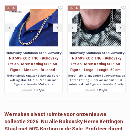
bewaar/geschenkverpakking en
verzending. 90 dagen retour. Ook
-50%
-50%
achteraf betalen.
Bukovsky Stainless Steel Jewelry
Bukovsky Stainless Steel Jewelry
NU 50% KORTING - Bukovsky
NU 50% KORTING - Bukovsky
Stalen Heren Ketting SH7150 -
Stalen Heren Ketting SH7150 -
Figaro - Medium - Brushed -
Figaro - Large - Lengte: 60 cm -
Breedte: 0,7 cm - Dikte: 0,2 cm - 5
Breedte: 0,9 cm - Dikte: 0,2 cm
Geborstelde (matte) Bukovsky heren
Gepolijste (glanzende) Bukovsky stalen
ketting staal SH7150 Medium met
heren ketting 60 cm van massief 316L
Lengtematen - Nu al vanaf € 14,75
Figaro schakels. Met gratis
edelstaal met Figaro schakels. Gratis
bewaar/geschenkverpakking en
verzending. Ook achteraf betalen met
€17,25
€21,25
€34,50
€42,50
verzending. Verkrijgbaar in 5
Klarna.
lengtematen - Vanaf € 14,75. Gratis
verzending. Voor 23:00 uur besteld,
dezelfde dag verzonden.
We maken alvast ruimte voor onze nieuwe
collectie 2026. Nu alle Bukovsky Heren Kettingen
Staal met 50% Korting in de Sale. Profiteer direct.