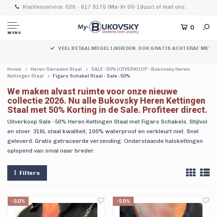
Klantenservice: 020 - 617 9175 (Ma-Vr 09-19uur) of mail ons.
0
MENU
VEEL BETAALMOGELIJKHEDEN. OOK GRATIS ACHTERAF MET KLARNA.
Home
Heren Sieraden Staal
SALE -50% UITVERKOOP - Bukovsky Heren
Kettingen Staal
Figaro Schakel Staal - Sale -50%
We maken alvast ruimte voor onze nieuwe
collectie 2026. Nu alle Bukovsky Heren Kettingen
Staal met 50% Korting in de Sale. Profiteer direct.
Uitverkoop Sale -50% Heren Kettingen Staal met Figaro Schakels. Stijlvol
en stoer. 316L staal kwaliteit, 100% waterproof en verkleurt niet. Snel
geleverd. Gratis getraceerde verzending. Onderstaande halskettingen
oplopend van smal naar breder.
Filters
-50%
-50%