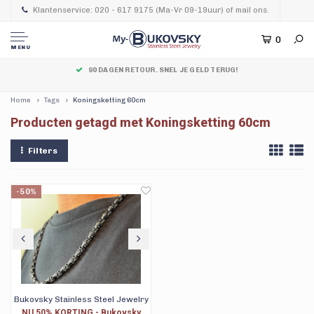
Klantenservice: 020 - 617 9175 (Ma-Vr 09-19uur) of mail ons.
0
MENU
90 DAGEN RETOUR. SNEL JE GELD TERUG!
Home
Tags
Koningsketting 60cm
Producten getagd met Koningsketting 60cm
Filters
-50%
Bukovsky Stainless Steel Jewelry
NU 50% KORTING - Bukovsky