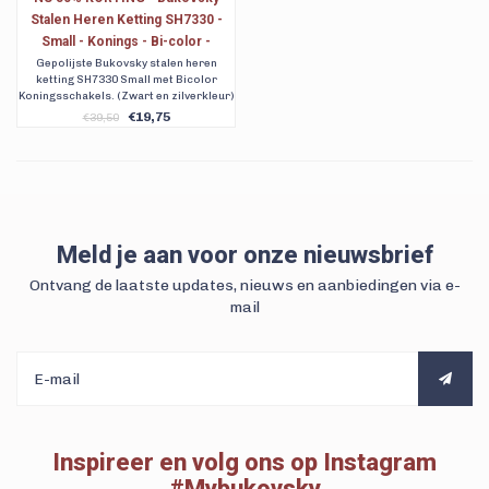
Stalen Heren Ketting SH7330 -
Small - Konings - Bi-color -
Breedte: 0,5 cm - Dikte: 0,5 cm - 4
Gepolijste Bukovsky stalen heren
ketting SH7330 Small met Bicolor
Lengtematen. Nu al vanaf € 19,75
Koningsschakels. (Zwart en zilverkleur)
Verkrijgbaar in vier lengtematen. Met
€19,75
€39,50
gratis verzending. 90 dagen retour. Ook
achteraf betalen
Meld je aan voor onze nieuwsbrief
Ontvang de laatste updates, nieuws en aanbiedingen via e-
mail
Inspireer en volg ons op Instagram
#Mybukovsky