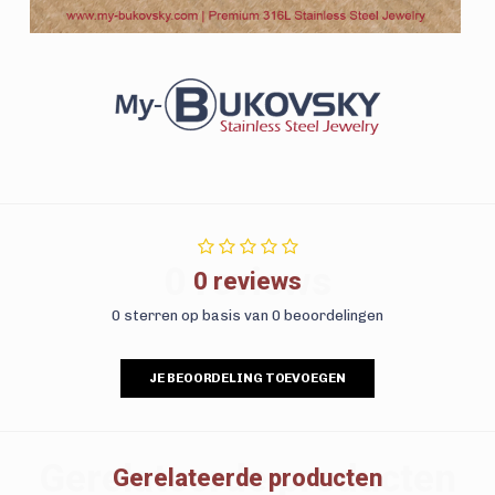
0 reviews
0 reviews
0 sterren op basis van 0 beoordelingen
JE BEOORDELING TOEVOEGEN
Gerelateerde producten
Gerelateerde producten