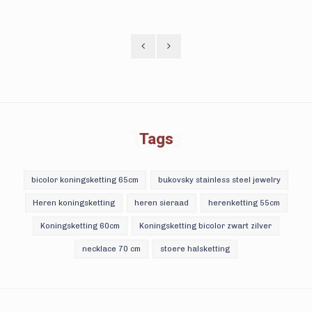
Tags
Tags
bicolor koningsketting 65cm
bukovsky stainless steel jewelry
Heren koningsketting
heren sieraad
herenketting 55cm
Koningsketting 60cm
Koningsketting bicolor zwart zilver
necklace 70 cm
stoere halsketting