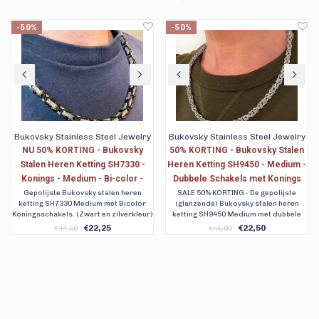
-50%
-50%
Bukovsky Stainless Steel Jewelry
Bukovsky Stainless Steel Jewelry
50% KORTING - Bukovsky Stalen
50% KORTING - Bukovsky Stalen
Heren Ketting SH9450 - Medium -
Heren Ketting SH9450 Large -
Dubbele Schakels met Konings
Dubbele Schakels met Konings
motief - Gepolijst - Breedte: 0,6
motief - Gepolijst - Breedte: 0,8
SALE 50% KORTING - De gepolijste
SALE 50% KORTING - De gepolijste
(glanzende) Bukovsky stalen heren
(glanzende) Bukovsky stalen heren
cm - Dikte: 0,6 cm - 5
cm - Dikte: 0,8 cm - 4
ketting SH9450 Medium met dubbele
ketting SH9450 Large met dubbele
Lengtematen - Nu al vanaf € 22,50.
Lengtematen - Nu al vanaf € 27,50
geronde schakels in Konings motief.
geronde schakels in Konings motief.
€22,50
€29,75
€45,00
€59,50
Massief 316L edelstaal. Verkrijgbaar in
Met gratis verzending in een
vijf lengtematen 45cm, 50cm, 55cm,
getraceerd brievenbuspakket. 90 dagen
60cm en 65cm. Met gratis verzending.
retour. Verkrijgbaar in 4 lengtematen.