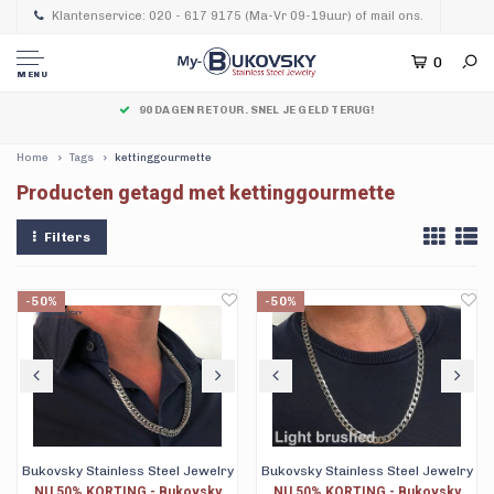
Klantenservice: 020 - 617 9175 (Ma-Vr 09-19uur) of mail ons.
0
MENU
90 DAGEN RETOUR. SNEL JE GELD TERUG!
Home
Tags
kettinggourmette
Producten getagd met kettinggourmette
Filters
-50%
-50%
Bukovsky Stainless Steel Jewelry
Bukovsky Stainless Steel Jewelry
NU 50% KORTING - Bukovsky
NU 50% KORTING - Bukovsky