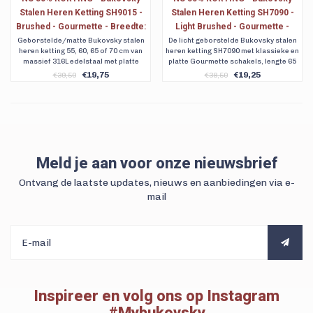
Stalen Heren Ketting SH9015 -
Stalen Heren Ketting SH7090 -
Brushed - Gourmette - Breedte:
Light Brushed - Gourmette -
0,9 cm - Dikte: 0,4 cm - 4
Lengte: 65 cm - Breedte: 0,8 cm -
Geborstelde/matte Bukovsky stalen
De licht geborstelde Bukovsky stalen
heren ketting 55, 60, 65 of 70 cm van
heren ketting SH7090 met klassieke en
lengtematen. Nu al vanaf € 19,75
Dikte: 0,1 cm
massief 316L edelstaal met platte
platte Gourmette schakels, lengte 65
Gourmette schakels. Gratis
cm. De Gourmette schakels zijn 0,8 cm
€19,75
€19,25
€39,50
€38,50
verzending. Ook achteraf betalen met
breed en 0,1 cm dik. Met gratis
Klarna.
bewaar/geschenkverpakking en
verzending.
Meld je aan voor onze nieuwsbrief
Ontvang de laatste updates, nieuws en aanbiedingen via e-
mail
Inspireer en volg ons op Instagram
#Mybukovsky