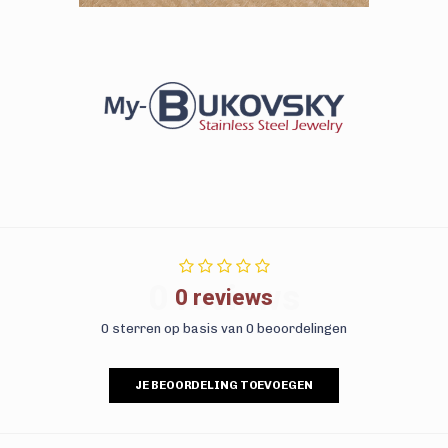
0 reviews
0 reviews
0 sterren op basis van 0 beoordelingen
JE BEOORDELING TOEVOEGEN