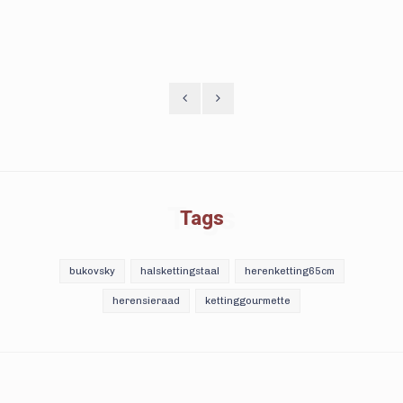
Tags
Tags
bukovsky
halskettingstaal
herenketting65cm
herensieraad
kettinggourmette