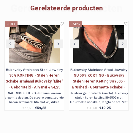
Gerelateerde producten
Gerelateerde producten
-50%
Bukovsky Stainless Steel Jewelry
Bukovsky Stainless Steel Jewelry
NU 50% KORTING - Bukovsky
Stalen Heren Armband Bukovsky
"
Stalen Heren Ketting SH9505 -
"Privilege Large" 6 rows -
Brushed - Gourmette schakel -
Gepolijst - Vanaf € 47,50
Lengte 55 cm - Breedte: 0,8 cm -
De stoer geborstelde (matte) Bukovsky
De iconische stalen Bukovsky heren
e
stalen heren ketting SH9505 met
visgraat armband "Privilege Large" 6
Dikte: 0,3 cm
Gourmette schakels, lengte 55 cm. Met
rows, gepolijst. Uniek, stoer en
gratis bewaar/geschenkverpakking en
wachtend op ontdekking. Verkrijgbaar
€19,25
€49,50
€38,50
verzending.
in 6 maten. Gratis verzending.