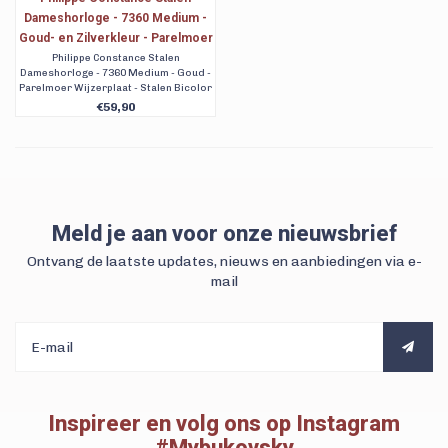
Dameshorloge - 7360 Medium -
Goud- en Zilverkleur - Parelmoer
Wijzerplaat - Stalen Bicolor
Philippe Constance Stalen
Dameshorloge - 7360 Medium - Goud -
Schakelband - Datumaanduiding
Parelmoer Wijzerplaat - Stalen Bicolor
Schakelband - Datumaanduiding. Met
€59,90
gratis getraceerde verzending. 90
dagen retour en ook achteraf betalen.
Best Buy Bukovsky
Meld je aan voor onze nieuwsbrief
Ontvang de laatste updates, nieuws en aanbiedingen via e-
mail
Inspireer en volg ons op Instagram
#Mybukovsky