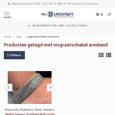
Klantenservice: 020 - 617 9175 (Ma-Vr 09-19uur) of mail ons.
0
MENU
90 DAGEN RETOUR. SNEL JE GELD TERUG!
Home
Tags
visgraatschakel armband
Producten getagd met visgraatschakel armband
Filters
Bukovsky Stainless Steel Jewelry
Stalen Dames Armband Bukovsky