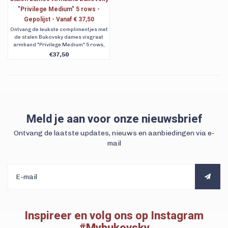
"Privilege Medium" 5 rows -
Gepolijst - Vanaf € 37,50
Ontvang de leukste complimentjes met
de stalen Bukovsky dames visgraat
armband "Privilege Medium" 5 rows,
gepolijst. Uniek, elegant en wachtend op
€37,50
ontdekking. Verkrijgbaar in 5 maten.
Gratis verzending. Ook achteraf
betalen met Klarna.
Meld je aan voor onze nieuwsbrief
Ontvang de laatste updates, nieuws en aanbiedingen via e-
mail
Inspireer en volg ons op Instagram
#Mybukovsky