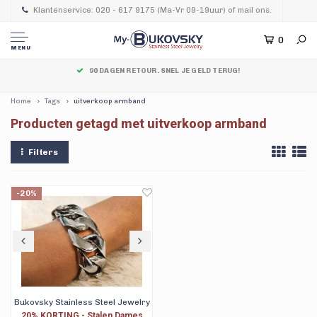
Klantenservice: 020 - 617 9175 (Ma-Vr 09-19uur) of mail ons.
0
MENU
90 DAGEN RETOUR. SNEL JE GELD TERUG!
Home
Tags
uitverkoop armband
Producten getagd met uitverkoop armband
Filters
-20%
Bukovsky Stainless Steel Jewelry
20% KORTING - Stalen Dames