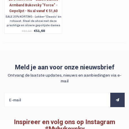
Armband Bukovsky "Force" -
Gepolijst - Nu al vanaf € 51,60
SALE 20% KORTING - Lekker 'Classic' én
robuust. Steel de show met deze
prachtige en stoere gepolijste dames
schakelarmband met Gourmette
€51,60
€64,50
schakels. Verkrijgbaar in 3 maten.
Meld je aan voor onze nieuwsbrief
Ontvang de laatste updates, nieuws en aanbiedingen via e-
mail
Inspireer en volg ons op Instagram
#Mybukovsky