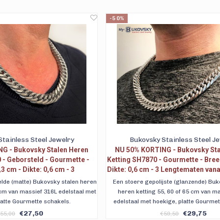
-50%
tainless Steel Jewelry
Bukovsky Stainless Steel J
G - Bukovsky Stalen Heren
NU 50% KORTING - Bukovsky Sta
 - Geborsteld - Gourmette -
Ketting SH7870 - Gourmette - Bree
3 cm - Dikte: 0,6 cm - 3
Dikte: 0,6 cm - 3 Lengtematen vana
n. Nu al vanaf € 27,50
al vanaf € 27,50
lde (matte) Bukovsky stalen heren
Een stoere gepolijste (glanzende) Buk
5 cm van massief 316L edelstaal met
heren ketting 55, 60 of 65 cm van m
latte Gourmette schakels.
edelstaal met hoekige, platte Gourmet
€27,50
€29,75
55,00
€59,50