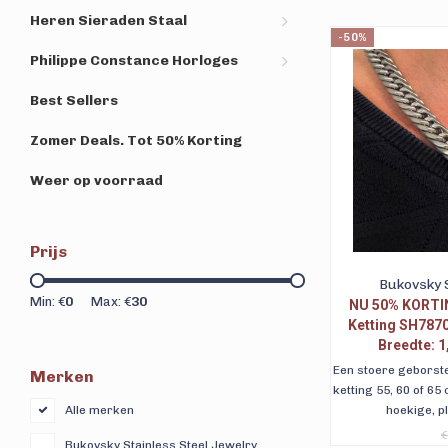
Heren Sieraden Staal
-50%
Philippe Constance Horloges
Best Sellers
Zomer Deals. Tot 50% Korting
Weer op voorraad
Prijs
Bukovsky S
Min: €
0
Max: €
30
NU 50% KORTIN
Ketting SH7870
Breedte: 1,
Lengtemate
Een stoere geborste
Merken
ketting 55, 60 of 6
hoekige, p
Alle merken
€
Bukovsky Stainless Steel Jewelry