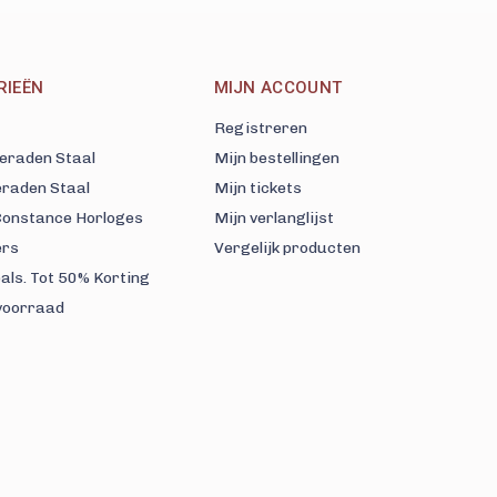
RIEËN
MIJN ACCOUNT
Registreren
eraden Staal
Mijn bestellingen
eraden Staal
Mijn tickets
 Constance Horloges
Mijn verlanglijst
ers
Vergelijk producten
als. Tot 50% Korting
voorraad