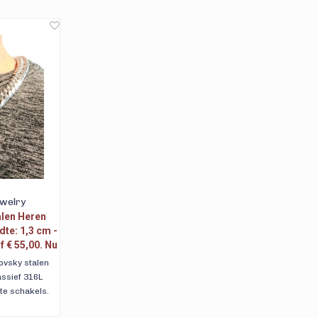
ewelry
len Heren
dte: 1,3 cm -
f € 55,00. Nu
ovsky stalen
assief 316L
te schakels.