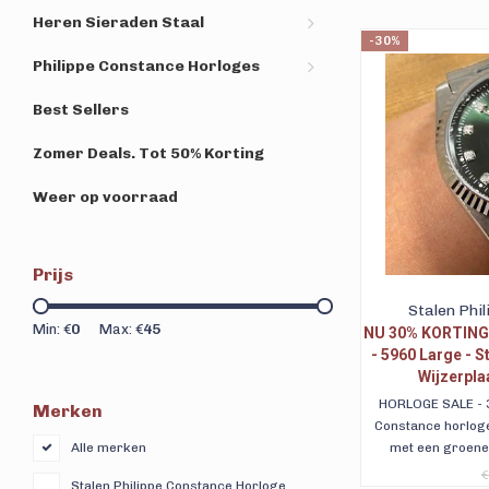
Heren Sieraden Staal
-30%
Philippe Constance Horloges
Best Sellers
Zomer Deals. Tot 50% Korting
Weer op voorraad
Prijs
Stalen Phi
Min: €
0
Max: €
45
NU 30% KORTING 
- 5960 Large - St
Wijzerplaa
Da
HORLOGE SALE - 30
Merken
Constance horloge
met een groene 
Alle merken
steentjes. Met datu
€
Stalen Philippe Constance Horloge