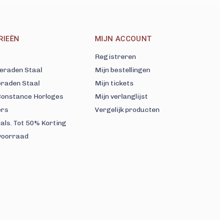
RIEËN
MIJN ACCOUNT
Registreren
eraden Staal
Mijn bestellingen
eraden Staal
Mijn tickets
 Constance Horloges
Mijn verlanglijst
ers
Vergelijk producten
als. Tot 50% Korting
voorraad