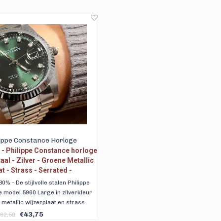
lippe Constance Horloge
- Philippe Constance horloge
aal - Zilver - Groene Metallic
t - Strass - Serrated -
tumaanduiding
% - De stijlvolle stalen Philippe
 model 5960 Large in zilverkleur
metallic wijzerplaat en strass
maanduiding en een zilverkleurige
€43,75
62,50