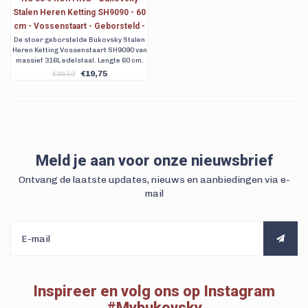
Stalen Heren Ketting SH9090 - 60
cm - Vossenstaart - Geborsteld -
Breedte: 0,6 cm - Dikte: 0,6 cm
De stoer geborstelde Bukovsky Stalen
Heren Ketting Vossenstaart SH9090 van
massief 316L edelstaal. Lengte 60 cm.
Diameter 6 mm. Gratis verzending. 90
€19,75
€39,50
dagen retour.
Meld je aan voor onze nieuwsbrief
Ontvang de laatste updates, nieuws en aanbiedingen via e-
mail
Inspireer en volg ons op Instagram
#Mybukovsky