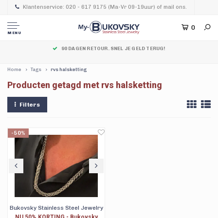
Klantenservice: 020 - 617 9175 (Ma-Vr 09-19uur) of mail ons.
0
MENU
90 DAGEN RETOUR. SNEL JE GELD TERUG!
Home
Tags
rvs halsketting
Producten getagd met rvs halsketting
Filters
-50%
Bukovsky Stainless Steel Jewelry
NU 50% KORTING - Bukovsky