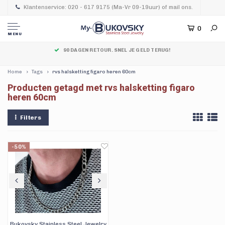
Klantenservice: 020 - 617 9175 (Ma-Vr 09-19uur) of mail ons.
0
MENU
90 DAGEN RETOUR. SNEL JE GELD TERUG!
Home
Tags
rvs halsketting figaro heren 60cm
Producten getagd met rvs halsketting figaro
heren 60cm
Filters
-50%
Bukovsky Stainless Steel Jewelry