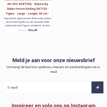
NU 50% KORTING - Bukovsky
Stalen Heren Ketting SH7150 -
Figaro - Large - Lengte: 60 cm -
Breedte: 0,9 cm - Dikte: 0,2 cm
Gepolijste (glanzende) Bukovsky stalen
heren ketting 60 cm van massief 316L
edelstaal met Figaro schakels. Gratis
verzending. Ook achteraf betalen met
€21,25
€42,50
Klarna.
Meld je aan voor onze nieuwsbrief
Ontvang de laatste updates, nieuws en aanbiedingen via e-
mail
Inspireer en volg ons op Instagram