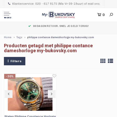
Klantenservice: 020 - 617 9175 (Ma-Vr 09-19uur) of mail ons.
0
MENU
90 DAGEN RETOUR. SNEL JE GELD TERUG!
Home
Tags
philippe contance dameshorloge my-bukovsky.com
Producten getagd met philippe contance
dameshorloge my-bukovsky.com
Filters
-30%
Stalen Philippe Constance Horloge