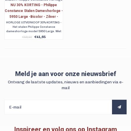
NU 30% KORTING - Philippe
Constance Stalen Dameshorloge -
5950 Large -Bicolor - Zilver -
Goud - Groene Wijzerplaat -
HORLOGE UITVERKOOP 30% KORTING -
Het stalen Philippe Constance
Serrated - Datumaanduiding -
dameshorloge model 5950 Large. Met
Gratis Verzending
stalen bicolor zilver/goud schakelband
€41,65
€59,50
en een groene wijzerplaat. Serrated.
Met gratis verzending. Ook achteraf
betalen met Klarna.
Meld je aan voor onze nieuwsbrief
Ontvang de laatste updates, nieuws en aanbiedingen via e-
mail
Inspireer en volg ons op Instagram