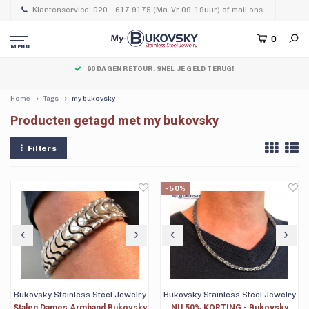
Klantenservice: 020 - 617 9175 (Ma-Vr 09-19uur) of mail ons.
0
MENU
90 DAGEN RETOUR. SNEL JE GELD TERUG!
Home
Tags
my bukovsky
Producten getagd met my bukovsky
Filters
-50%
Bukovsky Stainless Steel Jewelry
Bukovsky Stainless Steel Jewelry
Stalen Dames Armband Bukovsky
NU 50% KORTING - Bukovsky