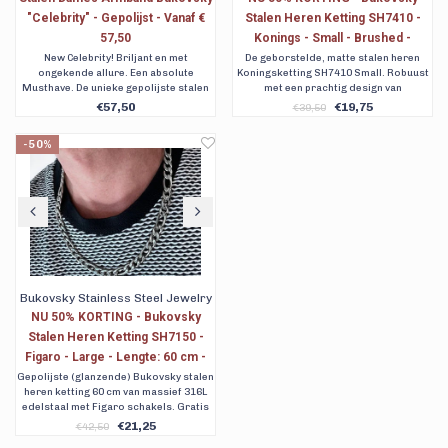
"Celebrity" - Gepolijst - Vanaf €
Stalen Heren Ketting SH7410 -
57,50
Konings - Small - Brushed -
Breedte: 0,4 cm - Dikte: 0,4 cm - 3
New Celebrity! Briljant en met
De geborstelde, matte stalen heren
ongekende allure. Een absolute
Koningsketting SH7410 Small. Robuust
Lengtematen. Nu al vanaf € 19,75
Musthave. De unieke gepolijste stalen
met een prachtig design van
dames armband "Celebrity".
Koningsschakels. Verkrijgbaar in drie
€57,50
€19,75
€39,50
Verkrijgbaar in 5 lengtematen. Gratis
lengtematen. Gratis verzending.
verzending. 90 dagen retour. Ook
-50%
achteraf betalen met Klarna. My
Bukovsky.
Bukovsky Stainless Steel Jewelry
NU 50% KORTING - Bukovsky
Stalen Heren Ketting SH7150 -
Figaro - Large - Lengte: 60 cm -
Breedte: 0,9 cm - Dikte: 0,2 cm
Gepolijste (glanzende) Bukovsky stalen
heren ketting 60 cm van massief 316L
edelstaal met Figaro schakels. Gratis
verzending. Ook achteraf betalen met
€21,25
€42,50
Klarna.