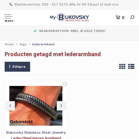
Klantenservice: 020 - 617 9175 (Ma-Vr 09-19uur) of mail ons.
0
MENU
90 DAGEN RETOUR. SNEL JE GELD TERUG!
Home
Tags
lederarmband
Producten getagd met lederarmband
Filters
Bukovsky Stainless Steel Jewelry
Leder/Staal Heren Armband