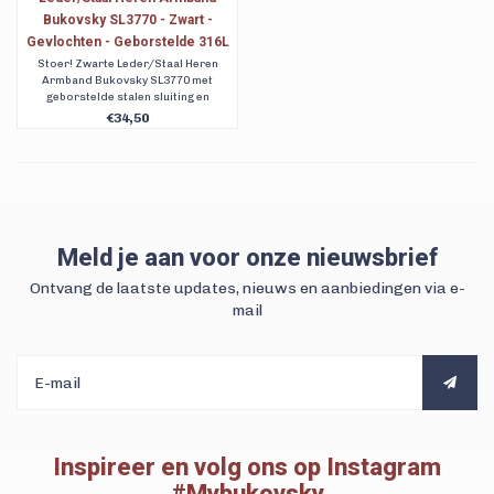
Bukovsky SL3770 - Zwart -
Gevlochten - Geborstelde 316L
Stalen Sluiting - Vanaf € 34,50
Stoer! Zwarte Leder/Staal Heren
Armband Bukovsky SL3770 met
geborstelde stalen sluiting en
gevlochten leder en staaldraad.
€34,50
Verkrijgbaar in 5 maten. Gratis
verzending.
Meld je aan voor onze nieuwsbrief
Ontvang de laatste updates, nieuws en aanbiedingen via e-
mail
Inspireer en volg ons op Instagram
#Mybukovsky