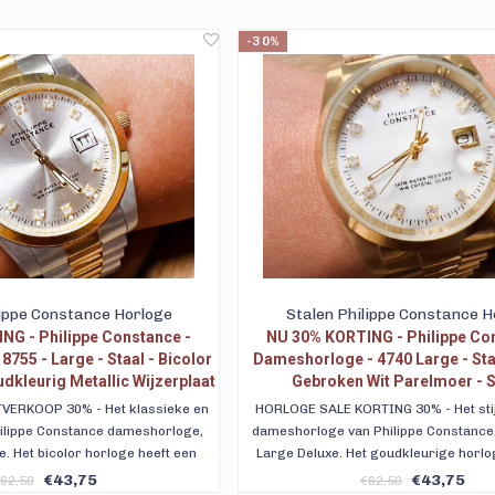
-30%
lippe Constance Horloge
Stalen Philippe Constance H
NG - Philippe Constance -
NU 30% KORTING - Philippe Co
755 - Large - Staal - Bicolor
Dameshorloge - 4740 Large - Sta
udkleurig Metallic Wijzerplaat
Gebroken Wit Parelmoer - 
s - Datumaanduiding
VERKOOP 30% - Het klassieke en
HORLOGE SALE KORTING 30% - Het stijl
 Philippe Constance dameshorloge,
dameshorloge van Philippe Constance
. Het bicolor horloge heeft een
Large Deluxe. Het goudkleurige horlo
c wijzerplaat met 11 blanke strass
gebroken wit parelmoer wijzerplaat m
€43,75
€43,75
62,50
€62,50