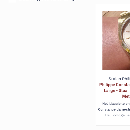
steentjes en een da
Stalen Phi
Philippe Consta
Large - Staal
Meta
Het klassieke en 
Constance damesho
Het horloge he
wijzerplaat en
verzendin