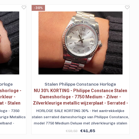
raceerde
verzending .
-30%
orloge
Stalen Philippe Constance Horloge
shorloge -
NU 30% KORTING - Philippe Constance Stalen
rkleur -
Dameshorloge - 7750 Medium - Zilver -
t - Stalen
Zilverkleurige metallic wijzerplaat - Serrated -
anduiding
Schakelband - Datumaanduiding
loge - 7350
HORLOGE SALE KORTING 30% - Het aantrekkelijke
urige Metallics
stalen serrated dameshorloge van Philippe Constance,
kelband -
model 7750 Medium Deluxe met zilverkleurige stalen
rde verzending
schakelband. Met een zilverkleurige metallic
€41,65
€59,50
ook achteraf
wijzerplaat, datumaanduiding en serrated horlogekast.