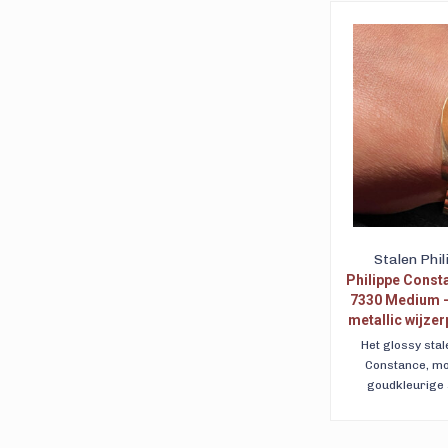
Stalen Phi
Philippe Const
7330 Medium - 
metallic wijzer
Da
Het glossy sta
Constance, mo
goudkleurige 
zilverkleurige metal
Gratis getraceerde
a