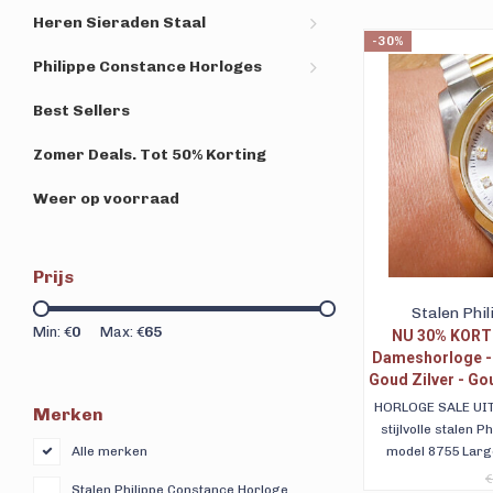
Heren Sieraden Staal
-30%
Philippe Constance Horloges
Best Sellers
Zomer Deals. Tot 50% Korting
Weer op voorraad
Prijs
Stalen Phi
Min: €
0
Max: €
65
NU 30% KORTI
Dameshorloge - 8
Goud Zilver - Go
- Stras
HORLOGE SALE UIT
Merken
stijlvolle stalen
model 8755 Large
Alle merken
goudkleurige metalli
€
Stalen Philippe Constance Horloge