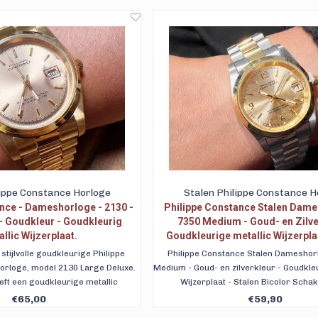
tumaanduiding. Gratis verzending.
strass steentjes. Met gratis get
brievenbuszending.
lippe Constance Horloge
Stalen Philippe Constance H
nce - Dameshorloge - 2130 -
Philippe Constance Stalen Dame
 - Goudkleur - Goudkleurig
7350 Medium - Goud- en Zilve
llic Wijzerplaat.
Goudkleurige metallic Wijzerplaa
Bicolor Schakelband - Datuma
stijlvolle goudkleurige Philippe
Philippe Constance Stalen Dameshor
rloge, model 2130 Large Deluxe.
Medium - Goud- en zilverkleur - Goudkle
eft een goudkleurige metallic
Wijzerplaat - Stalen Bicolor Scha
 datumaanduiding. Met gratis
Datumaanduiding. Met gratis getracee
€65,00
€59,90
g. Ook achteraf betalen.
vanuit Nederland, 90 dagen retour en 