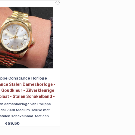
betalen.
lippe Constance Horloge
ance Stalen Dameshorloge -
Goudkleur - Zilverkleurige
plaat - Stalen Schakelband -
tumaanduiding
len dameshorloge van Philippe
del 7330 Medium Deluxe met
stalen schakelband. Met een
lic wijzerplaat en datumaanduiding.
€59,50
 verzending. 90 dagen retour. Ook
chteraf betalen.