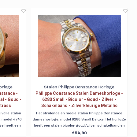
orloge
Stalen Philippe Constance Horloge
nstance -
Philippe Constance Stalen Dameshorloge -
al - Goud -
6280 Small - Bicolor - Goud - Zilver -
Strass
Schakelband - Zilverkleurige Metallic
Wijzerplaat - Datumaanduiding
volle stalen
Het stralende en mooie stalen Philippe Constance
, model 4740
dameshorloge, model 6280 Small Deluxe. Het horloge
ge heeft een
heeft een stalen bicolor goud/zilver schakelband en
et 11 blanke
een zilverkleurige metallic wijzerplaat. Gratis
€54,90