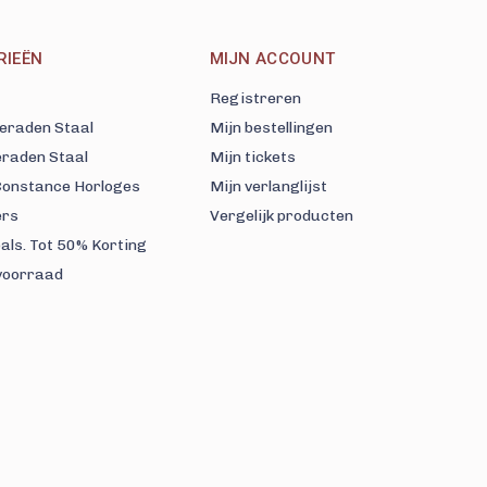
RIEËN
MIJN ACCOUNT
Registreren
eraden Staal
Mijn bestellingen
eraden Staal
Mijn tickets
 Constance Horloges
Mijn verlanglijst
ers
Vergelijk producten
als. Tot 50% Korting
voorraad