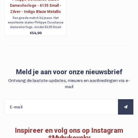
Dameshorloge - 6135 Small -
Zilver - Indigo Blauw Metallic
Wijzerplaat - Schakelband -
Een goede match bij jeans. Het
excellente stalen Philippe Constance
Datumaanduiding
dameshorloge, model 6135 Small
Deluxe. Met een zilverkleurige
€54,90
schakelband, een Indigo blauwe
wijzerplaat en datumaanduiding. Gratis
verzending. Ook achteraf betalen. Best
Buy Bukovsky
Meld je aan voor onze nieuwsbrief
Ontvang de laatste updates, nieuws en aanbiedingen via e-
mail
Inspireer en volg ons op Instagram
#Mybukovsky