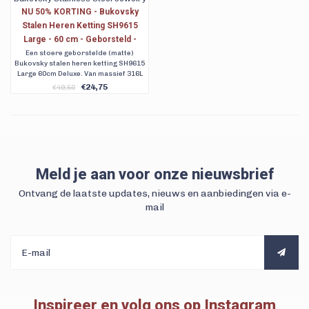
NU 50% KORTING - Bukovsky
Stalen Heren Ketting SH9615
Large - 60 cm - Geborsteld -
Gourmette - Breedte: 1,1 cm -
Een stoere geborstelde (matte)
Bukovsky stalen heren ketting SH9615
Dikte: 0,3 cm
Large 60cm Deluxe. Van massief 316L
edelstaal met platte Gourmette
€24,75
€49,50
schakels en een luxe karabijn sluiting.
Met gratis verzending.
Meld je aan voor onze nieuwsbrief
Ontvang de laatste updates, nieuws en aanbiedingen via e-
mail
Inspireer en volg ons op Instagram