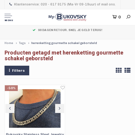
Klantenservice: 020 - 617 9175 (Ma-Vr 09-19uur) of mail ons.
0
MENU
90 DAGEN RETOUR. SNEL JE GELD TERUG!
Home
Tags
herenketting gourmette schakel geborsteld
Producten getagd met herenketting gourmette
schakel geborsteld
Filters
-50%
Bukovsky Stainless Steel Jewelry