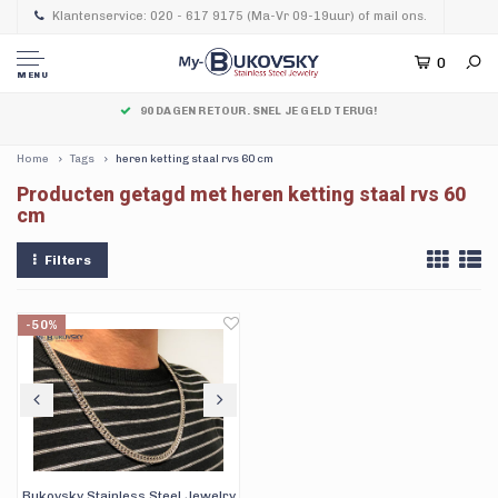
Klantenservice: 020 - 617 9175 (Ma-Vr 09-19uur) of mail ons.
0
MENU
90 DAGEN RETOUR. SNEL JE GELD TERUG!
Home
Tags
heren ketting staal rvs 60 cm
Producten getagd met heren ketting staal rvs 60
cm
Filters
-50%
Bukovsky Stainless Steel Jewelry