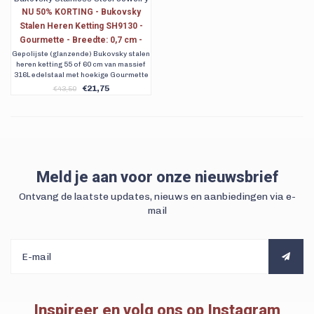
NU 50% KORTING - Bukovsky
Stalen Heren Ketting SH9130 -
Gourmette - Breedte: 0,7 cm -
Dikte: 0,3 cm - 2 Lengtematen. Nu
Gepolijste (glanzende) Bukovsky stalen
heren ketting 55 of 60 cm van massief
al vanaf € 19,75
316L edelstaal met hoekige Gourmette
schakels.
€21,75
€43,50
Meld je aan voor onze nieuwsbrief
Ontvang de laatste updates, nieuws en aanbiedingen via e-
mail
Inspireer en volg ons op Instagram