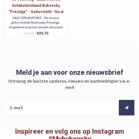
Schakelarmband Bukovsky
"Prestige" - Geborsteld - Nu al
vanaf € 33,75
SALE 50% KORTING - De stoere
geborstelde Bukovsky Prestige.
Ongekend populair en een absolute
Musthave. Een prachtige en tijdloze
€33,75
€72,50
matte heren armband. Leverbaar in 7
maten. Gratis verzending. Voor 23:00
uur besteld, dezelfde dag vanuit
Nederland verzonden
Meld je aan voor onze nieuwsbrief
Ontvang de laatste updates, nieuws en aanbiedingen via e-
mail
Inspireer en volg ons op Instagram
#Mybukovsky