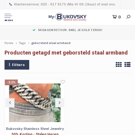
Klantenservice: 020 - 617 9175 (Ma-Vr 09-19uur) of mail ons.
0
MENU
90 DAGEN RETOUR. SNEL JE GELD TERUG!
Home
Tags
geborsteld staal armband
Producten getagd met geborsteld staal armband
Filters
-53%
Bukovsky Stainless Steel Jewelry
50% Korting - Stalen Heren