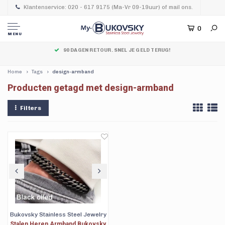
Klantenservice: 020 - 617 9175 (Ma-Vr 09-19uur) of mail ons.
0
MENU
90 DAGEN RETOUR. SNEL JE GELD TERUG!
Home
Tags
design-armband
Producten getagd met design-armband
Filters
Bukovsky Stainless Steel Jewelry
Stalen Heren Armband Bukovsky