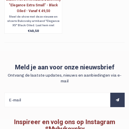
"Elegance Extra Small" - Black
Oiled - Vanaf € 49,50
Steel de show met deze nieuwe en
stoere Bukovsky armband "Elegance
XS" Black Oiled. Laat hem niet
ontbreken in jouw armbanden collectie,
€49,50
hij wordt dé ultieme aanvulling!
Verkrijgbaar in 6 maten. Gratis
verzending, 90 dagen retour en ook
achteraf betalen.
Meld je aan voor onze nieuwsbrief
Ontvang de laatste updates, nieuws en aanbiedingen via e-
mail
Inspireer en volg ons op Instagram
#Mybukovsky