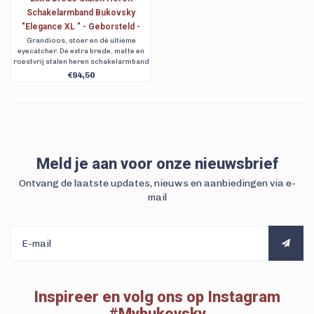
Schakelarmband Bukovsky
"Elegance XL " - Geborsteld -
Vanaf € 94,50
Grandioos, stoer en dé ultieme
eyecatcher. De extra brede, matte en
roestvrij stalen heren schakelarmband
Bukovsky Elegance XL. Verkrijgbaar in 6
€94,50
maten.
Meld je aan voor onze nieuwsbrief
Ontvang de laatste updates, nieuws en aanbiedingen via e-
mail
Inspireer en volg ons op Instagram
#Mybukovsky