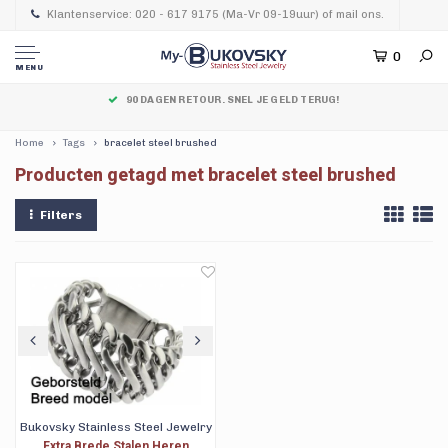
Klantenservice: 020 - 617 9175 (Ma-Vr 09-19uur) of mail ons.
0
MENU
90 DAGEN RETOUR. SNEL JE GELD TERUG!
Home
Tags
bracelet steel brushed
Producten getagd met bracelet steel brushed
Filters
Bukovsky Stainless Steel Jewelry
Extra Brede Stalen Heren