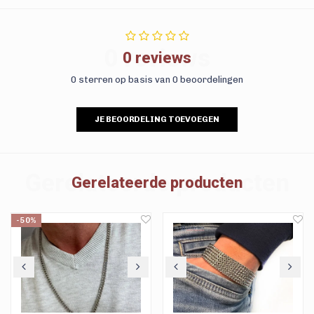
0 reviews
0 reviews
0 sterren op basis van 0 beoordelingen
JE BEOORDELING TOEVOEGEN
Gerelateerde producten
Gerelateerde producten
-50%