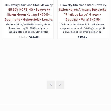
Bukovsky Stainless Steel Jewelry
Bukovsky Stainless Steel Jewelry
NU 50% KORTING - Bukovsky
Stalen Heren Armband Bukovsky
Stalen Heren Ketting SH9040 -
"Privilege Large" 6 rows -
Gourmette - Geborsteld - Lengte:
Gepolijst - Vanaf € 47,50
65 cm - Breedte: 0,5 cm - Dikte:
Geborstelde/matte Bukovsky stalen
De iconische stalen Bukovsky heren
heren ketting SH9040 met platte
visgraat armband "Privilege Large" 6
0,2 cm
Gourmette schakels. Met gratis
rows, gepolijst. Uniek, stoer en
bewaar/geschenkverpakking en
wachtend op ontdekking. Verkrijgbaar
€18,25
€49,50
€36,50
verzending.
in 6 maten. Gratis verzending.