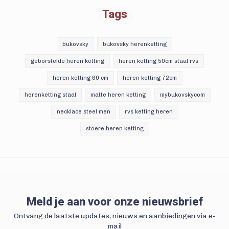
Tags
Tags
bukovsky
bukovsky herenketting
geborstelde heren ketting
heren ketting 50cm staal rvs
heren ketting 60 cm
heren ketting 72cm
herenketting staal
matte heren ketting
mybukovskycom
necklace steel men
rvs ketting heren
stoere heren ketting
Meld je aan voor onze nieuwsbrief
Ontvang de laatste updates, nieuws en aanbiedingen via e-
mail