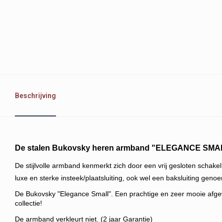
Beschrijving
De stalen Bukovsky heren armband "ELEGANCE SMALL
De stijlvolle armband kenmerkt zich door een vrij gesloten schak
luxe en sterke insteek/plaatsluitin
g, ook wel een baksluiting genoem
De Bukovsky "Elegance Small". Een prachtige en zeer mooie afgew
collectie!
De armband verkleurt niet. (2 jaar Garantie)