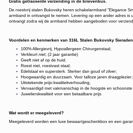
Gratis getraceerde verzending in de brievenbus.
De roestvrij stalen Bukovsky heren schakelarmband "Elegance Smal
armband in ontvangst te nemen.
Levering op een ander adres is u
ontvangt zodra wij de armband hebben aangeboden voor verzend
Voordelen en kenmerken van 316L Stalen Bukovsky Sieraden
100% Allergievrij, Hypoallergeen Chirurgenstaal;
Verkleurt niet; (2 jaar garantie)
Geeft niet af op de huid;
Roest niet, roestvast staal;
Edelstaal en supersterk. Sterker dan goud of zilver;
Hoogwaardig en duurzaam. Voor talloze jaren draagplezier;
Uitstekende prijs-kwaliteitverhouding;
Vervaardigd met vakmanschap in de hoogste en schoonste 3
Juwelierskwaliteit voor een betaalbare prijs.
Wat wordt er meegeleverd?
Meegeleverd worden een luxe bewaar/geschenkbox en een garantiek