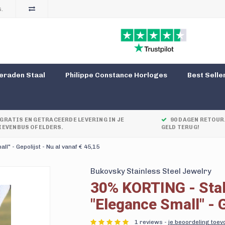
.
eraden Staal
Philippe Constance Horloges
Best Selle
GRATIS EN GETRACEERDE LEVERING IN JE
90 DAGEN RETOUR.
IEVENBUS OF ELDERS.
GELD TERUG!
 - Gepolijst - Nu al vanaf € 45,15
Bukovsky Stainless Steel Jewelry
30% KORTING - Sta
"Elegance Small" - G
1 reviews -
je beoordeling toe