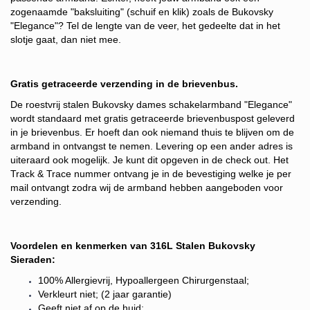
zogenaamde "baksluiting" (schuif en klik) zoals de Bukovsky
"Elegance"? Tel de lengte van de veer, het gedeelte dat in het
slotje gaat, dan niet mee.
Gratis getraceerde verzending in de brievenbus.
De roestvrij stalen Bukovsky dames schakelarmband "Elegance"
wordt standaard met gratis getraceerde brievenbuspost geleverd
in je brievenbus. Er hoeft dan ook niemand thuis te blijven om de
armband in ontvangst te nemen.
Levering op een ander adres is
uiteraard ook mogelijk. Je kunt dit opgeven in de check out.
Het
Track & Trace nummer ontvang je in d
e bevestiging welke je per
mail ontvangt zodra wij de armband hebben aangeboden voor
verzending.
Voordelen en kenmerken van 316L Stalen Bukovsky
Sieraden:
100% Allergievrij, Hypoallergeen Chirurgenstaal;
Verkleurt niet; (2 jaar garantie)
Geeft niet af op de huid;