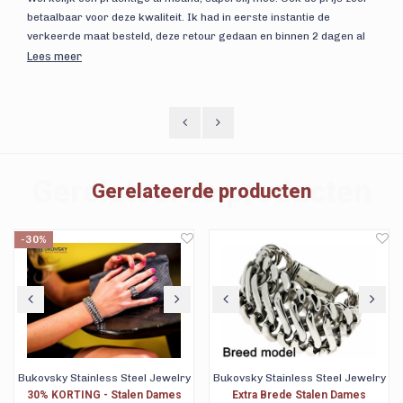
betaalbaar voor deze kwaliteit. Ik had in eerste instantie de
verkeerde maat besteld, deze retour gedaan en binnen 2 dagen al
mijn geld terug. Supersnelle en duidelijke service. Bestellen was
Lees meer
een fluitje van een cent.
Gerelateerde producten
Gerelateerde producten
Bukovsky Stainless Steel Jewelry
Stalen Philippe Constance Horloge
Extra Brede Stalen Dames
Philippe Constance Stalen