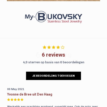
6 reviews
6 reviews
4,9 sterren op basis van 6 beoordelingen
JE BEOORDELING TOEVOEGEN
06 May 2021
Yvonne de Bree uit Den Haag
Werkelijk een prachtige armband, superblij mee. Ook de prijs zeer