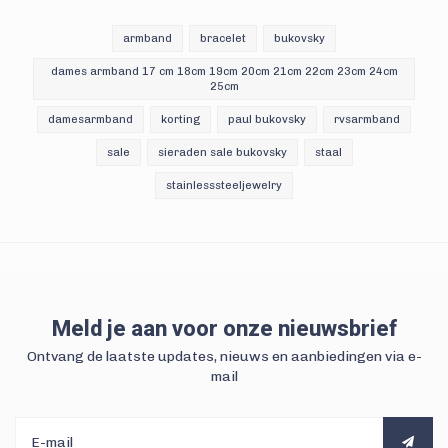
armband
bracelet
bukovsky
dames armband 17 cm 18cm 19cm 20cm 21cm 22cm 23cm 24cm
25cm
damesarmband
korting
paul bukovsky
rvsarmband
sale
sieraden sale bukovsky
staal
stainlesssteeljewelry
Meld je aan voor onze nieuwsbrief
Ontvang de laatste updates, nieuws en aanbiedingen via e-
mail