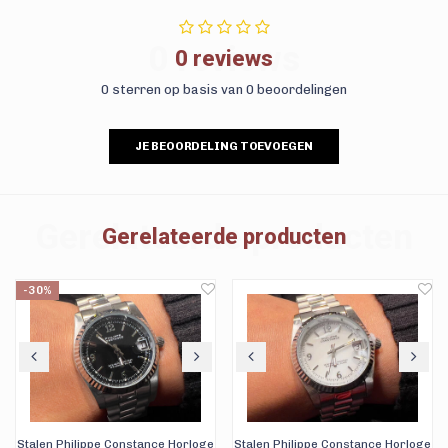
0 reviews
0 reviews
0 sterren op basis van 0 beoordelingen
JE BEOORDELING TOEVOEGEN
Gerelateerde producten
Gerelateerde producten
-30%
Stalen Philippe Constance Horloge
Stalen Philippe Constance Horloge