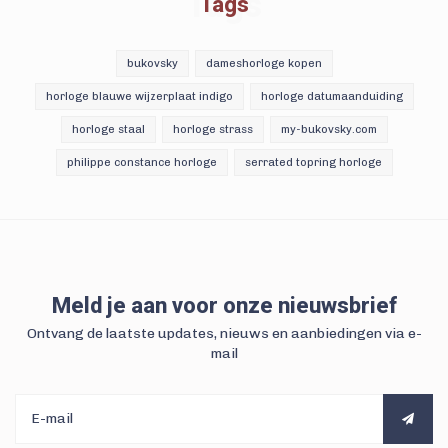
Tags
Tags
bukovsky
dameshorloge kopen
horloge blauwe wijzerplaat indigo
horloge datumaanduiding
horloge staal
horloge strass
my-bukovsky.com
philippe constance horloge
serrated topring horloge
Meld je aan voor onze nieuwsbrief
Ontvang de laatste updates, nieuws en aanbiedingen via e-
mail