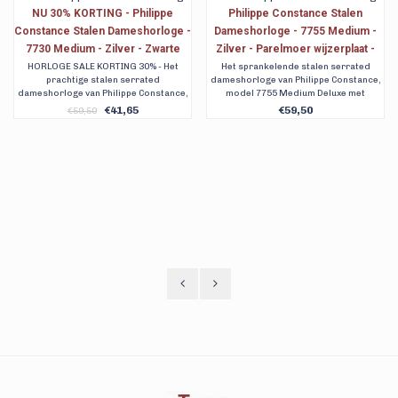
Philippe Constance Stalen
NU 30% KORTING - Philippe
Dameshorloge - 7755 Medium -
Constance Stalen Dameshorloge -
Zilver - Parelmoer wijzerplaat -
7750 Medium - Zilver -
Serrated - Schakelband -
Zilverkleurige metallic wijzerplaat
Het sprankelende stalen serrated
HORLOGE SALE KORTING 30% - Het
dameshorloge van Philippe Constance,
aantrekkelijke stalen serrated
Datumaanduiding
- Serrated - Schakelband -
model 7755 Medium Deluxe met
dameshorloge van Philippe Constance,
Datumaanduiding
zilverkleurige stalen schakelband. Met
model 7750 Medium Deluxe met
€59,50
€41,65
€59,50
een parelmoer wijzerplaat en
zilverkleurige stalen schakelband. Met
datumaanduiding. Gratis getraceerde
een zilverkleurige metallic wijzerplaat,
verzending. 90 dagen retour. Ook
datumaanduiding en serrated
achteraf betalen.
horlogekast.