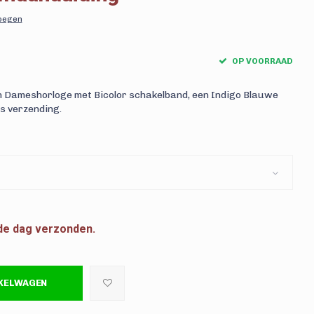
voegen
OP VOORRAAD
n Dameshorloge met Bicolor schakelband, een Indigo Blauwe
s verzending.
fde dag verzonden.
NKELWAGEN