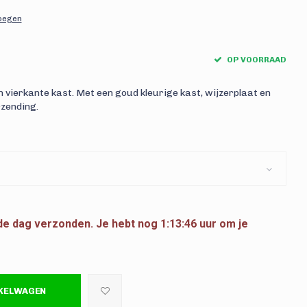
voegen
OP VOORRAAD
 vierkante kast. Met een goud kleurige kast, wijzerplaat en
rzending.
fde dag verzonden.
Je hebt nog
1:13:45
uur om je
NKELWAGEN