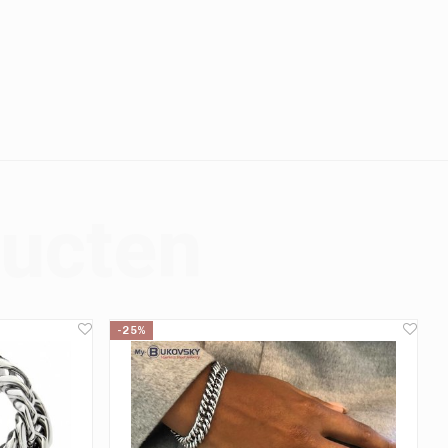
ducten
-25%