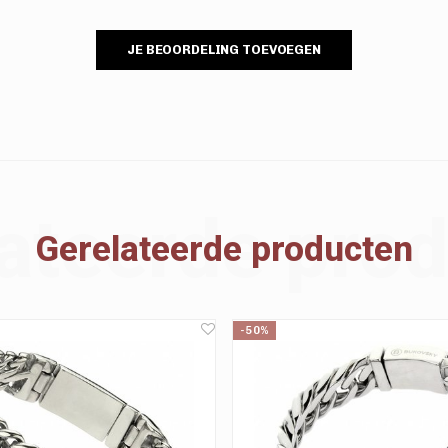
JE BEOORDELING TOEVOEGEN
ateerde pro
Gerelateerde producten
-50%