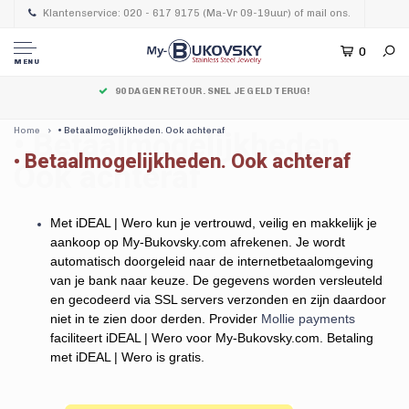
Shop nu, betaal later. Maak kennis met @klarna.nl, onze nieuwe partner, die b
Klantenservice: 020 - 617 9175 (Ma-Vr 09-19uur) of mail ons.
0
MENU
90 DAGEN RETOUR. SNEL JE GELD TERUG!
Home
• Betaalmogelijkheden. Ook achteraf
• Betaalmogelijkheden.
• Betaalmogelijkheden. Ook achteraf
Ook achteraf
Met iDEAL | Wero kun je vertrouwd, veilig en makkelijk je
aankoop op My-Bukovsky.com afrekenen. Je wordt
automatisch doorgeleid naar de internetbetaalomgeving
van je bank naar keuze. De gegevens worden versleuteld
en gecodeerd via SSL servers verzonden en zijn daardoor
niet in te zien door derden. Provider
Mollie payments
faciliteert iDEAL | Wero voor My-Bukovsky.com. Betaling
met iDEAL | Wero is gratis.